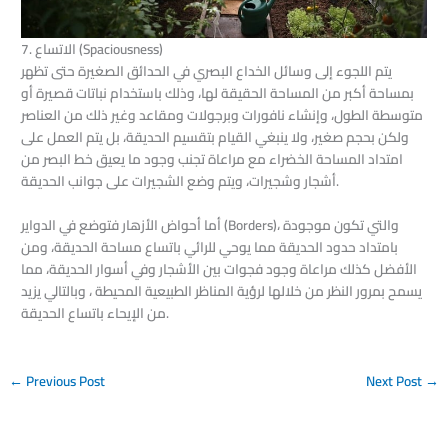
7. الاتساع (Spaciousness)
يتم اللجوء إلى وسائل الخداع البصري في الحدائق الصغيرة حتى تظهر
بمساحة أكبر من المساحة الحقيقة لها، وذلك باستخدام نباتات قصيرة أو
متوسطة الطول، وإنشاء نافورات وبرجولات ومقاعد وغير ذلك من العناصر
ولكن بحجم صغير، ولا ينبغي القيام بتقسيم الحديقة، بل يتم العمل على
امتداد المساحة الخضراء مع مراعاة تجنب وجود ما يعيق خط البصر من
أشجار وشجيرات، ويتم وضع الشجيرات على جوانب الحديقة.
أما أحواض الأزهار فتوضع في الدواير (Borders)، والتي تكون موجودة
بامتداد حدود الحديقة مما يوحي للرائي باتساع مساحة الحديقة، ومن
الأفضل كذلك مراعاة وجود فجوات بين الأشجار وفي أسوار الحديقة، مما
يسمح بمرور النظر من خلالها لرؤية المناظر الطبيعية المحيطة ، وبالتالي يزيد
من الإيحاء باتساع الحديقة.
←
Previous Post
Next Post
→