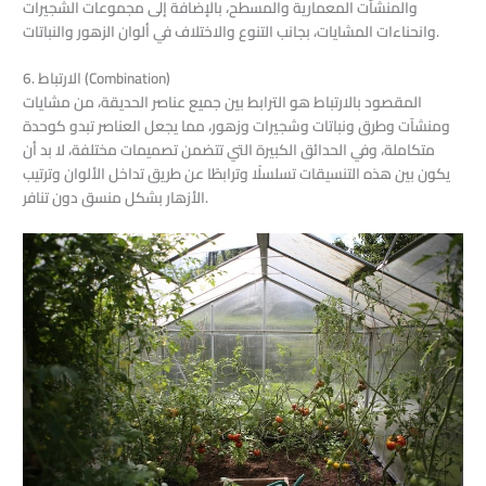
والمنشآت المعمارية والمسطح، بالإضافة إلى مجموعات الشجيرات
وانحناءات المشايات، بجانب التنوع والاختلاف في ألوان الزهور والنباتات.
6. الارتباط (Combination)
المقصود بالارتباط هو الترابط بين جميع عناصر الحديقة، من مشايات
ومنشآت وطرق ونباتات وشجيرات وزهور، مما يجعل العناصر تبدو كوحدة
متكاملة، وفي الحدائق الكبيرة التي تتضمن تصميمات مختلفة، لا بد أن
يكون بين هذه التنسيقات تسلسلًا وترابطًا عن طريق تداخل الألوان وترتيب
الأزهار بشكل منسق دون تنافر.