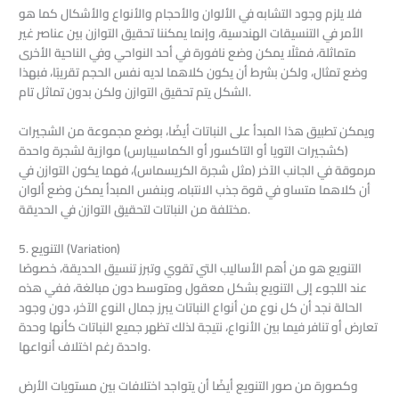
فلا يلزم وجود التشابه في الألوان والأحجام والأنواع والأشكال كما هو
الأمر في التنسيقات الهندسية، وإنما يمكننا تحقيق التوازن بين عناصر غير
متماثلة، فمثلًا يمكن وضع نافورة في أحد النواحي وفي الناحية الأخرى
وضع تمثال، ولكن بشرط أن يكون كلاهما لديه نفس الحجم تقريبًا، فبهذا
الشكل يتم تحقيق التوازن ولكن بدون تماثل تام.
ويمكن تطبيق هذا المبدأ على النباتات أيضًا، بوضع مجموعة من الشجيرات
(كشجيرات التويا أو التاكسور أو الكماسيبارس) موازية لشجرة واحدة
مرموقة في الجانب الآخر (مثل شجرة الكريسماس)، فهما يكون التوازن في
أن كلاهما متساو في قوة جذب الانتباه، وبنفس المبدأ يمكن وضع ألوان
مختلفة من النباتات لتحقيق التوازن في الحديقة.
5. التنويع (Variation)
التنويع هو من أهم الأساليب التي تقوي وتبرز تنسيق الحديقة، خصوصًا
عند اللجوء إلى التنويع بشكل معقول ومتوسط دون مبالغة، ففي هذه
الحالة نجد أن كل نوع من أنواع النباتات يبرز جمال النوع الآخر، دون وجود
تعارض أو تنافر فيما بين الأنواع، نتيجة لذلك تظهر جميع النباتات كأنها وحدة
واحدة رغم اختلاف أنواعها.
وكصورة من صور التنويع أيضًا أن يتواجد اختلافات بين مستويات الأرض