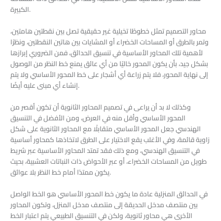
الكبيرة.
محاور التصميم تمثل خطوطًا تخيلية غير حقيقية تصل بين نقطتين هامتين،
وتمر بالطرق أو المساحات الخضراء أو المشايات بين هاتين النقطتين، ونظرًا
لأهمية تلك المحاور الأساسية في تنسيق الحدائق، فمن الضروري إبرازها
بشكل جيد، بأن يكون المحور خاليًا من أي عائق يمنع خط النظر من الوصول
إلى نهاية المحور، فلا يتم زراعة أي أشجار على خط المحور الأساسي ولا يتم
إنشاء أي مبنى عليه أيضًا.
وكذلك لا بد أن يراعى في تصميم المحاور الثانوية أن تكون أقصر من
المحور الأساسي وأقل منه في العرض، ومن الأفضل في التنسيق
الهندسي جعل المحور الأساسي متقابلًا مع المحاور الثانوية على شكل
زاوية قائمة، وفي الأغلب يقع الاختيار على الطرق لاتخاذها كمحاور أساسية
في التنسيق الهندسي، ومع ذلك فقد تمتد المحاور الأساسية عبر شريط
طويل من المساحات الخضراء، أو عبر الأحواض ذات النباتات العشبية، بحيث
يكون ممتدًا أمام خط النظر بلا عوائق.
في الحدائق المنزلية عادة ما يكون خط المحور الأساسي هو الخط الواصل
بين منتصف مدخل الحديقة إلى منتصف مدخل المنزل، وتكون المحاور
الأخرى هي محاور ثانوية، ولكن في التنسيق الطبيعي يتم اعتبار الخط