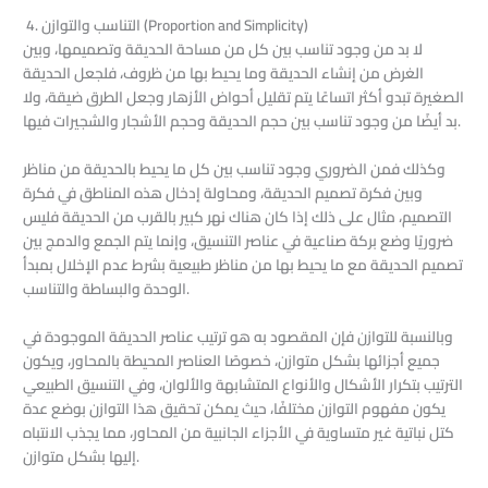
4. التناسب والتوازن (Proportion and Simplicity)
لا بد من وجود تناسب بين كل من مساحة الحديقة وتصميمها، وبين
الغرض من إنشاء الحديقة وما يحيط بها من ظروف، فلجعل الحديقة
الصغيرة تبدو أكثر اتساعًا يتم تقليل أحواض الأزهار وجعل الطرق ضيقة، ولا
بد أيضًا من وجود تناسب بين حجم الحديقة وحجم الأشجار والشجيرات فيها.
وكذلك فمن الضروري وجود تناسب بين كل ما يحيط بالحديقة من مناظر
وبين فكرة تصميم الحديقة، ومحاولة إدخال هذه المناطق في فكرة
التصميم، مثال على ذلك إذا كان هناك نهر كبير بالقرب من الحديقة فليس
ضروريًا وضع بركة صناعية في عناصر التنسيق، وإنما يتم الجمع والدمج بين
تصميم الحديقة مع ما يحيط بها من مناظر طبيعية بشرط عدم الإخلال بمبدأ
الوحدة والبساطة والتناسب.
وبالنسبة للتوازن فإن المقصود به هو ترتيب عناصر الحديقة الموجودة في
جميع أجزائها بشكل متوازن، خصوصًا العناصر المحيطة بالمحاور، ويكون
الترتيب بتكرار الأشكال والأنواع المتشابهة والألوان، وفي التنسيق الطبيعي
يكون مفهوم التوازن مختلفًا، حيث يمكن تحقيق هذا التوازن بوضع عدة
كتل نباتية غير متساوية في الأجزاء الجانبية من المحاور، مما يجذب الانتباه
إليها بشكل متوازن.