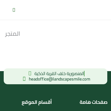
Skip
to
content
المتجر
المنصورية خلف القرية الذكية
headoffice@landscapesmile.com
صفحات هامة
أقسام الموقع