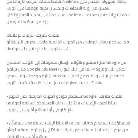
تلتقط ملفات تعريف الارتباط من Analytics بيانات مجهولة المصدر حتى
نتمكن من رؤية الاتجاهات وتحسين تجربة موقعنا على الويب.
هذه تتيح لنا اختبار تصميمات مختلفة ، وتساعدنا على تحديد الكسر إذا كان
جزء من موقعنا لا يعمل.
ملفات تعريف الارتباط للإعلانات
قد يستخدم بعض المعلنين من الجهات الخارجية ملفات تعريف الارتباط أو
إشارات الويب عند الإعلان على موقعنا.
سيقوم هؤلاء بإرسال معلومات إلى هؤلاء المعلنين (مثل Google من
خلال برنامج Google AdSense) بما في ذلك عنوان IP الخاص بك ، ومزود
خدمة الإنترنت ، والمتصفح الذي استخدمته لزيارة موقعنا ، وفي بعض
الحالات معلومات حول ما إذا كنت قد قمت بتثبيت Flash.
• يستخدم موردو الجهات الخارجية، بمن فيهم Google، ملفات تعريف
ارتباط لعرض الإعلانات بناءً على زيارات المستخدم السابقة لموقعنا
الإلكتروني أو لمواقع أخرى على الويب.
• ستتمكّن Google وشركاؤها، باستخدام ملفات تعريف الارتباط للإعلانات،
من عرض الإعلانات للمستخدمين لديك استنادًا إلى زياراتهم لموقعنا و/أو
مواقع أخرى عبر الإنترنت.