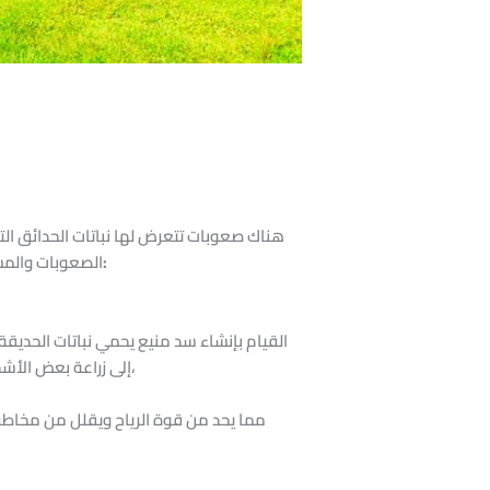
هناك صعوبات تتعرض لها نباتات الحدائق التا
وذلك بإتباع بعض الخطوات التالية:
الصعوبات والمش
القيام بإنشاء سد منيع يحمي نباتات الحديقة 
إلى زراعة بعض الأشجار والشجيرات بحيث تكون قريبة في المسافة بين بعضها البعض، وبالتالي فإن فروعها تتشابك وأوراقها تنتشر بشكل كثيف،
مما يحد من قوة الرياح ويقلل من مخاطرها