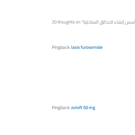
Pingback:
lasix furosemide
Pingback:
zoloft 50 mg