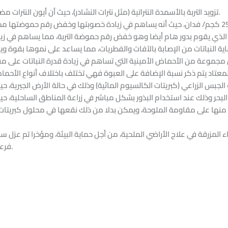
تزويد التربة بالأسمدة النتراتية (مثل نترات النشادر)، حيث أن أيون النترات مضاد لأيون الكلوريد الذي يتسبب في تأثير سام.
الذي يقوم بدور هام أيضا وهو خفض رقم حموضة التربة، مما يساهم في زيادة
موعة من الأحماض الأمينية التي تساهم في زيادة قدرة النباتات على مقا
مدة 12 ساعة في مياه البحر وذلك عند استخدام البذور بشكل مباشر في زراعة المناطق السا
ء المزرقة في علاج الأراضي الملحية، من أجل حماية البيئة، ومؤخرا تم عزل
فرعون بمنطقة جنوب سيناء تصلح لهذه الغاية.