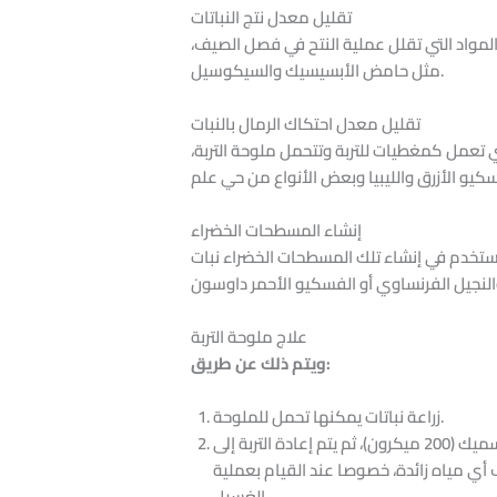
تقليل معدل نتج النباتات
 المواد التي تقلل عملية النتح في فصل الصيف،
مثل حامض الأبسيسيك والسيكوسيل.
تقليل معدل احتكاك الرمال بالنبات
ي تعمل كمغطيات للتربة وتتحمل ملوحة التربة،
إنشاء المسطحات الخضراء
يستخدم في إنشاء تلك المسطحات الخضراء نبات
علاج ملوحة التربة
ويتم ذلك عن طريق:
زراعة نباتات يمكنها تحمل للملوحة.
إزالة الطبقة السطحية من التربة بعمق 20 – 30 سم، وبدلا منه تفرد طبقة من البيتومين أو توضع أفرخ من البلاستيك السميك (200 ميكرون)، ثم يتم إعادة التربة إلى
ف أي مياه زائدة، خصوصا عند القيام بعملية
الغسيل.