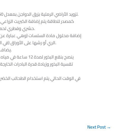
تزويد الأراضي الرملية بزرق الدواجن بمعدل 250 كجم/ فدان، حيث أنه يساهم في زيادة خصوبتها وخفض رقم حموضتها مما يجعل العناصر أكثر تيسرا للنباتات المنزرعة.
كمصدر للطاقة يتم إضافة الكبريت الزراعي 
حشري وفطري لحماية النباتات من الإصابة بالآفات والفطريات، مما يساعد على نموها بقوة ويعزز قدرتها على تحمل الملوحة بشكل نسبي.
إضافة محلول مادة السلسات (وهي عبارة عن مج
الري أو رشها على الأوراق (في المعتاد يتم ذكر نسبة الإضافة على العبوة فهي تختلف باختلاف أنواع الأحماض الأمينية التي تدخل في تركيزها وتركيبها).
يضاف الجبس الزراعي (كبريتات الكالسيوم المائية) وذلك في حالة الأرض الجيرية، حيث أنه ذو معدل ذوبان منخفض (1,9 جم/ لتر).
ينصح بنقع البذور ل
في الوقت الحالي يتم استخدام الطحالب الخضرا
Next Post
→