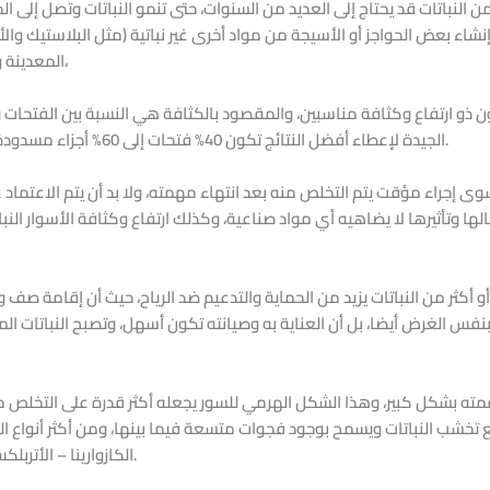
ن النباتات قد يحتاج إلى العديد من السنوات، حتى تنمو النباتات وتصل إلى ال
اء بعض الحواجز أو الأسيجة من مواد أخرى غير نباتية (مثل البلاستيك وال
المعدينة واسعة الفتحات مع ضرورة ملأ فتحاتها بالقش،
 ذو ارتفاع وكثافة مناسبين، والمقصود بالكثافة هي النسبة بين الفتحات و
الجيدة لإعطاء أفضل النتائج تكون 40% فتحات إلى 60% أجزاء مسدودة، وبالنسبة للارتفاع فكلما زاد يكون ذلك أفضل.
إجراء مؤقت يتم التخلص منه بعد انتهاء مهمته، ولا بد أن يتم الاعتماد ع
الها وتأثيرها لا يضاهيه أي مواد صناعية، وكذلك ارتفاع وكثافة الأسوار الن
 أكثر من النباتات يزيد من الحماية والتدعيم ضد الرياح، حيث أن إقامة صف 
فس الغرض أيضا، بل أن العناية به وصيانته تكون أسهل، وتصبح النباتات ا
قمته بشكل كبير، وهذا الشكل الهرمي للسور يجعله أكثر قدرة على التخلص 
ع تخشب النباتات ويسمح بوجود فجوات متسعة فيما بينها، ومن أكثر أنواع النب
الكازوارينا – الأتربلكس – التماركس – اللبخ (ذقن الباشا) – السنسيو.