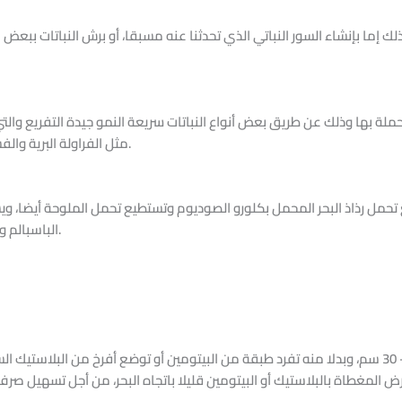
ذلك إما بإنشاء السور النباتي الذي تحدثنا عنه مسبقا، أو برش النباتات ببعض
حملة بها وذلك عن طريق بعض أنواع النباتات سريعة النمو جيدة التفريع والت
مثل الفراولة البرية والفسكيو الأزرق والليبيا وبعض الأنواع من حي علم.
تحمل رذاذ البحر المحمل بكلورو الصوديوم وتستطيع تحمل الملوحة أيضا، و
الباسبالم والنجيل الفرنساوي أو الفسكيو الأحمر داوسون.
أرض المغطاة بالبلاستيك أو البيتومين قليلا باتجاه البحر، من أجل تسهيل صر